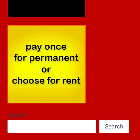
Search
Search