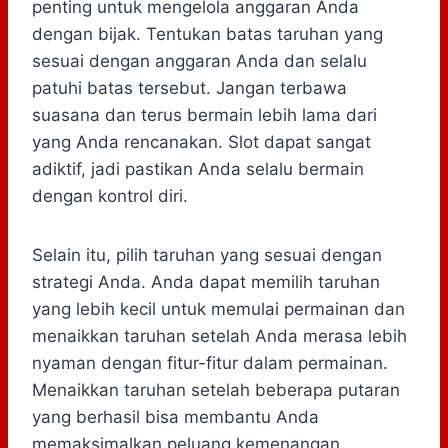
penting untuk mengelola anggaran Anda
dengan bijak. Tentukan batas taruhan yang
sesuai dengan anggaran Anda dan selalu
patuhi batas tersebut. Jangan terbawa
suasana dan terus bermain lebih lama dari
yang Anda rencanakan. Slot dapat sangat
adiktif, jadi pastikan Anda selalu bermain
dengan kontrol diri.
Selain itu, pilih taruhan yang sesuai dengan
strategi Anda. Anda dapat memilih taruhan
yang lebih kecil untuk memulai permainan dan
menaikkan taruhan setelah Anda merasa lebih
nyaman dengan fitur-fitur dalam permainan.
Menaikkan taruhan setelah beberapa putaran
yang berhasil bisa membantu Anda
memaksimalkan peluang kemenangan.