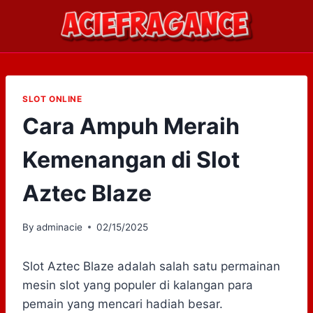
Skip
to
content
SLOT ONLINE
Cara Ampuh Meraih
Kemenangan di Slot
Aztec Blaze
By
adminacie
02/15/2025
Slot Aztec Blaze adalah salah satu permainan
mesin slot yang populer di kalangan para
pemain yang mencari hadiah besar.