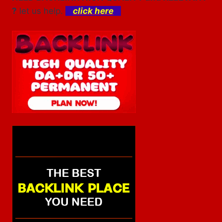
?
let us help.
click here