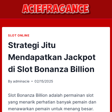
Skip
to
content
SLOT ONLINE
Strategi Jitu
Mendapatkan Jackpot
di Slot Bonanza Billion
By
adminacie
02/15/2025
Slot Bonanza Billion adalah permainan slot
yang menarik perhatian banyak pemain dan
menawarkan pemain untuk menang besar.