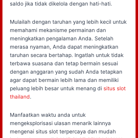
saldo jika tidak dikelola dengan hati-hati.
Mulailah dengan taruhan yang lebih kecil untuk
memahami mekanisme permainan dan
meningkatkan pengalaman Anda. Setelah
merasa nyaman, Anda dapat meningkatkan
taruhan secara bertahap. Ingatlah untuk tidak
terbawa suasana dan tetap bermain sesuai
dengan anggaran yang sudah Anda tetapkan
agar dapat bermain lebih lama dan memiliki
peluang lebih besar untuk menang di
situs slot
thailand
.
Manfaatkan waktu anda untuk
mengeksplorisasi ulasan menarik lainnya
mengenai situs slot terpercaya dan mudah