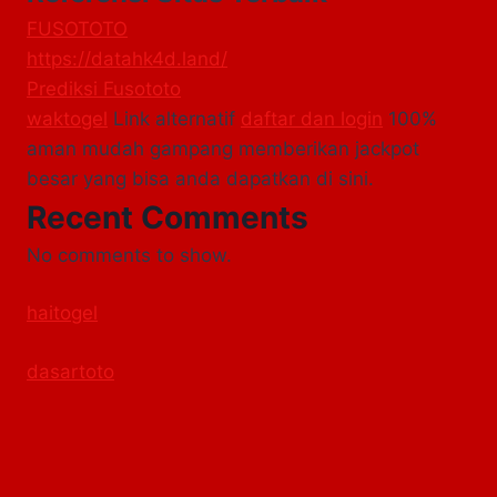
FUSOTOTO
https://datahk4d.land/
Prediksi Fusototo
waktogel
Link alternatif
daftar dan login
100%
aman mudah gampang memberikan jackpot
besar yang bisa anda dapatkan di sini.
Recent Comments
No comments to show.
haitogel
dasartoto