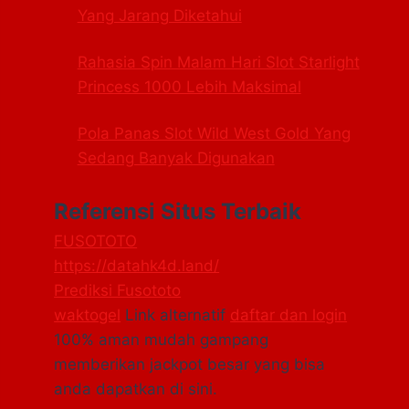
Yang Jarang Diketahui
Rahasia Spin Malam Hari Slot Starlight
Princess 1000 Lebih Maksimal
Pola Panas Slot Wild West Gold Yang
Sedang Banyak Digunakan
Referensi Situs Terbaik
FUSOTOTO
https://datahk4d.land/
Prediksi Fusototo
waktogel
Link alternatif
daftar dan login
100% aman mudah gampang
memberikan jackpot besar yang bisa
anda dapatkan di sini.