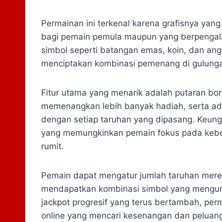
Permainan ini terkenal karena grafisnya ya
bagi pemain pemula maupun yang berpenga
simbol seperti batangan emas, koin, dan an
menciptakan kombinasi pemenang di gulung
Fitur utama yang menarik adalah putaran b
memenangkan lebih banyak hadiah, serta adan
dengan setiap taruhan yang dipasang. Keun
yang memungkinkan pemain fokus pada keber
rumit.
Pemain dapat mengatur jumlah taruhan mer
mendapatkan kombinasi simbol yang mengun
jackpot progresif yang terus bertambah, perm
online yang mencari kesenangan dan pelua