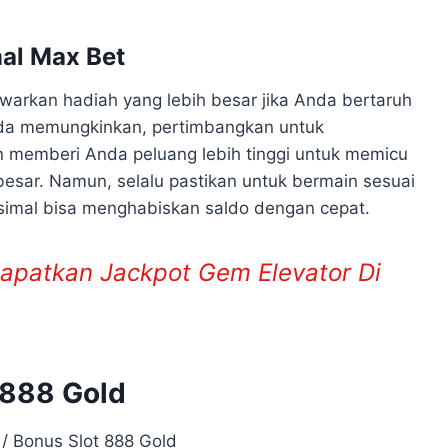
al Max Bet
warkan hadiah yang lebih besar jika Anda bertaruh
nda memungkinkan, pertimbangkan untuk
 memberi Anda peluang lebih tinggi untuk memicu
esar. Namun, selalu pastikan untuk bermain sesuai
imal bisa menghabiskan saldo dengan cepat.
patkan Jackpot Gem Elevator Di
 888 Gold