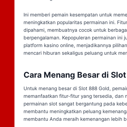
Ini memberi pemain kesempatan untuk memen
meningkatkan popularitas permainan ini. Fit
dipahami, membuatnya cocok untuk berbagai
berpengalaman. Kepopuleran permainan ini ju
platform kasino online, menjadikannya pilih
mencari hiburan sekaligus peluang untuk me
Cara Menang Besar di Slo
Untuk menang besar di Slot 888 Gold, pema
memanfaatkan fitur-fitur yang tersedia, dan
permainan slot sangat bergantung pada kebe
membantu meningkatkan peluang kemenangan.
membantu Anda meraih kemenangan lebih bes