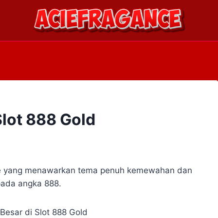
lot 888 Gold
line yang menawarkan tema penuh kemewahan dan
pada angka 888.