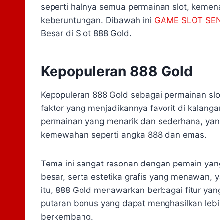
seperti halnya semua permainan slot, keme
keberuntungan. Dibawah ini
GAME SLOT SE
Besar di Slot 888 Gold.
Kepopuleran 888 Gold
Kepopuleran 888 Gold sebagai permainan slo
faktor yang menjadikannya favorit di kalang
permainan yang menarik dan sederhana, ya
kemewahan seperti angka 888 dan emas.
Tema ini sangat resonan dengan pemain yan
besar, serta estetika grafis yang menawan, 
itu, 888 Gold menawarkan berbagai fitur y
putaran bonus yang dapat menghasilkan lebih
berkembang.