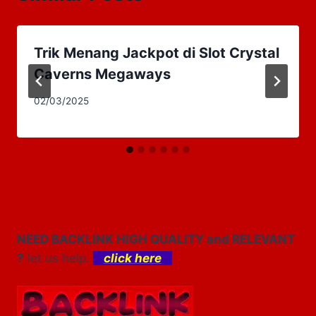
Trik Menang Jackpot di Slot Crystal
Caverns Megaways
02/03/2025
NEED BACKLINK HIGH QUALITY and RELEVANT
?
let us help.
click here