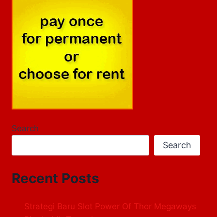
Search
Search
Recent Posts
Strategi Baru Slot Power Of Thor Megaways