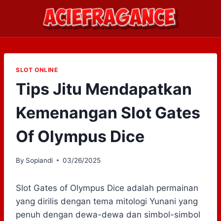
Skip
to
content
SLOT ONLINE
Tips Jitu Mendapatkan
Kemenangan Slot Gates
Of Olympus Dice
By
Sopiandi
03/26/2025
Slot Gates of Olympus Dice adalah permainan
yang dirilis dengan tema mitologi Yunani yang
penuh dengan dewa-dewa dan simbol-simbol