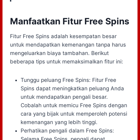
Manfaatkan Fitur Free Spins
Fitur Free Spins adalah kesempatan besar
untuk mendapatkan kemenangan tanpa harus
mengeluarkan biaya tambahan. Berikut
beberapa tips untuk memaksimalkan fitur ini:
Tunggu peluang Free Spins: Fitur Free
Spins dapat meningkatkan peluang Anda
untuk mendapatkan pengali besar.
Cobalah untuk memicu Free Spins dengan
cara yang bijak untuk memperoleh potensi
kemenangan yang lebih tinggi.
Perhatikan pengali dalam Free Spins:
Selama Free Spins, pengali dapat