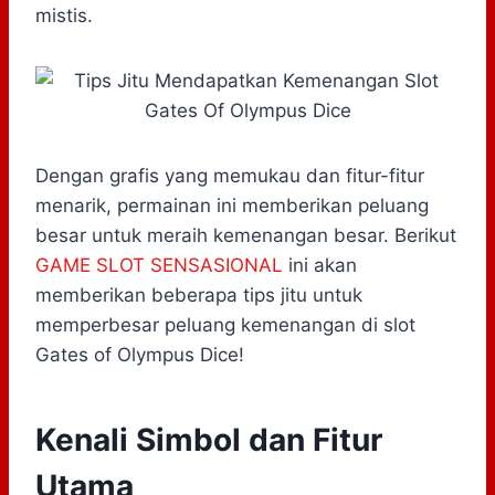
mistis.
Dengan grafis yang memukau dan fitur-fitur
menarik, permainan ini memberikan peluang
besar untuk meraih kemenangan besar. Berikut
GAME SLOT SENSASIONAL
ini akan
memberikan beberapa tips jitu untuk
memperbesar peluang kemenangan di slot
Gates of Olympus Dice!
Kenali Simbol dan Fitur
Utama