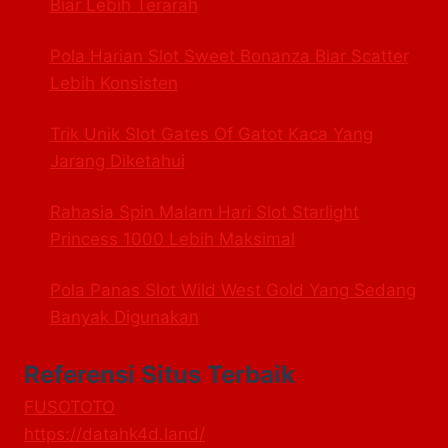
Biar Lebih Terarah
Pola Harian Slot Sweet Bonanza Biar Scatter
Lebih Konsisten
Trik Unik Slot Gates Of Gatot Kaca Yang
Jarang Diketahui
Rahasia Spin Malam Hari Slot Starlight
Princess 1000 Lebih Maksimal
Pola Panas Slot Wild West Gold Yang Sedang
Banyak Digunakan
Referensi Situs Terbaik
FUSOTOTO
https://datahk4d.land/