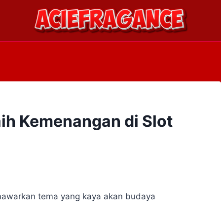
ih Kemenangan di Slot
nawarkan tema yang kaya akan budaya