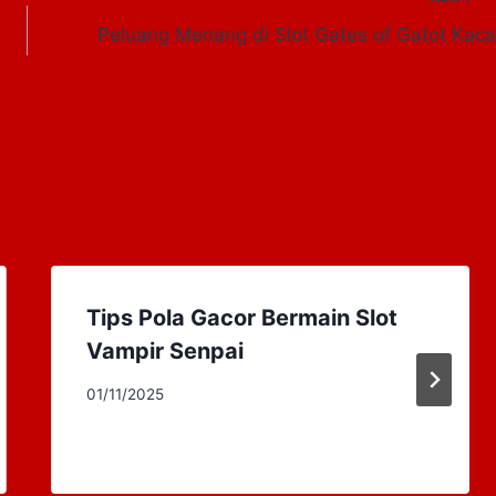
Peluang Menang di Slot Gates of Gatot Kaca
Tips Pola Gacor Bermain Slot
Vampir Senpai
01/11/2025