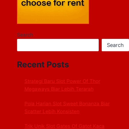
Search
Search
Recent Posts
Strategi Baru Slot Power Of Thor
Megaways Biar Lebih Terarah
Pola Harian Slot Sweet Bonanza Biar
Scatter Lebih Konsisten
Trik Unik Slot Gates Of Gatot Kaca