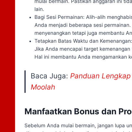
mulai bermain. Pastikan anggaran ini t
lain.
Bagi Sesi Permainan: Alih-alih menghabis
Anda menjadi beberapa sesi permainan. 
menyenangkan tetapi juga membantu And
Tetapkan Batas Waktu dan Kemenangan: 
Jika Anda mencapai target kemenangan t
Hal ini membantu Anda mengamankan keu
Baca Juga:
Panduan Lengkap 
Moolah
Manfaatkan Bonus dan Pr
Sebelum Anda mulai bermain, jangan lupa un