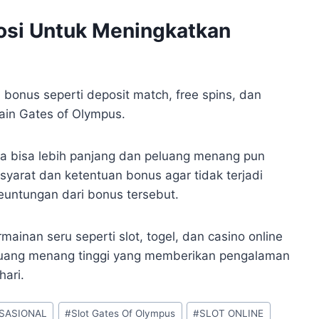
osi Untuk Meningkatkan
 bonus seperti deposit match, free spins, dan
ain Gates of Olympus.
 bisa lebih panjang dan peluang menang pun
yarat dan ketentuan bonus agar tidak terjadi
untungan dari bonus tersebut.
inan seru seperti slot, togel, dan casino online
luang menang tinggi yang memberikan pengalaman
ari.
SASIONAL
#
Slot Gates Of Olympus
#
SLOT ONLINE