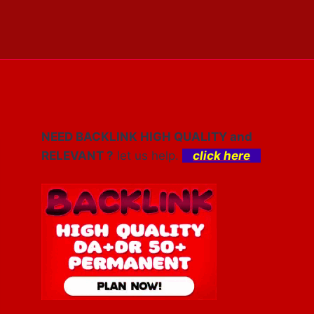
NEED BACKLINK HIGH QUALITY and
RELEVANT ?
let us help.
click here