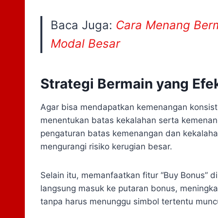
Baca Juga:
Cara Menang Berm
Modal Besar
Strategi Bermain yang Efe
Agar bisa mendapatkan kemenangan konsist
menentukan batas kekalahan serta kemenang
pengaturan batas kemenangan dan kekalah
mengurangi risiko kerugian besar.
Selain itu, memanfaatkan fitur “Buy Bonus”
langsung masuk ke putaran bonus, meningk
tanpa harus menunggu simbol tertentu muncu