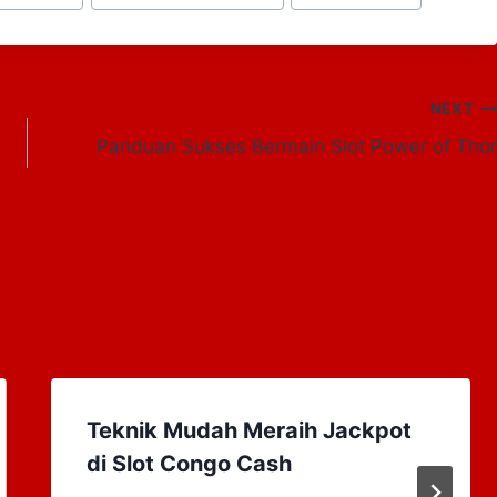
NEXT
Panduan Sukses Bermain Slot Power of Thor
Teknik Mudah Meraih Jackpot
di Slot Congo Cash