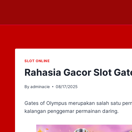
Skip
to
content
SLOT ONLINE
Rahasia Gacor Slot Ga
By
adminacie
08/17/2025
Gates of Olympus merupakan salah satu perm
kalangan penggemar permainan daring.