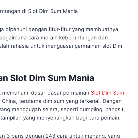
uga dipenuhi dengan fitur-fitur yang membuatnya
u bagaimana cara meraih keberuntungan dan
lah rahasia untuk menguasai permainan slot Dim
n Slot Dim Sum Mania
tuk memahami dasar-dasar permainan
Slot Dim Sum
r China, terutama dim sum yang terkenal. Dengan
ang menggugah selera, seperti dumpling, pangsit,
n tampilan yang menyenangkan bagi para pemain.
dan 3 baris dengan 243 cara untuk menang, yang