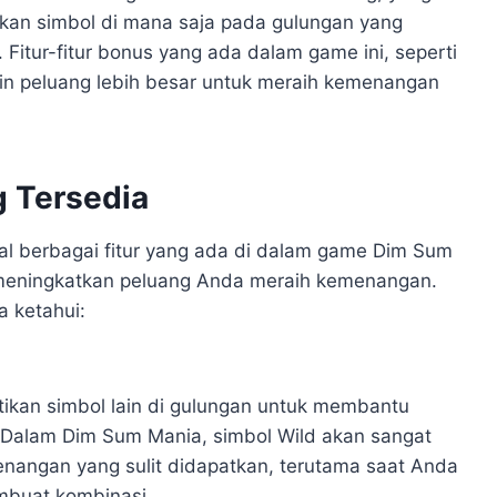
an simbol di mana saja pada gulungan yang
 Fitur-fitur bonus yang ada dalam game ini, seperti
ain peluang lebih besar untuk meraih kemenangan
g Tersedia
l berbagai fitur yang ada di dalam game Dim Sum
k meningkatkan peluang Anda meraih kemenangan.
a ketahui:
ikan simbol lain di gulungan untuk membantu
alam Dim Sum Mania, simbol Wild akan sangat
nangan yang sulit didapatkan, terutama saat Anda
mbuat kombinasi.