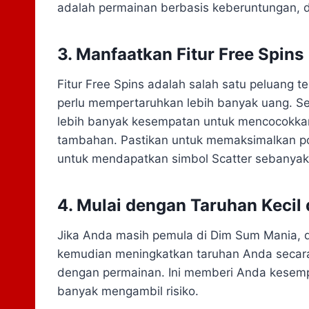
adalah permainan berbasis keberuntungan, d
3.
Manfaatkan Fitur Free Spins
Fitur Free Spins adalah salah satu peluang
perlu mempertaruhkan lebih banyak uang. S
lebih banyak kesempatan untuk mencocokkan
tambahan. Pastikan untuk memaksimalkan pote
untuk mendapatkan simbol Scatter sebanyak
4.
Mulai dengan Taruhan Kecil
Jika Anda masih pemula di Dim Sum Mania, d
kemudian meningkatkan taruhan Anda secar
dengan permainan. Ini memberi Anda kesempa
banyak mengambil risiko.