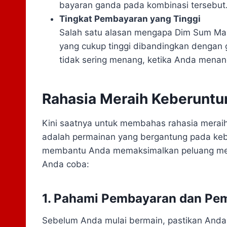
bayaran ganda pada kombinasi tersebut
Tingkat Pembayaran yang Tinggi
Salah satu alasan mengapa Dim Sum Man
yang cukup tinggi dibandingkan dengan g
tidak sering menang, ketika Anda menang
Rahasia Meraih Keberuntu
Kini saatnya untuk membahas rahasia merai
adalah permainan yang bergantung pada kebe
membantu Anda memaksimalkan peluang mena
Anda coba:
1.
Pahami Pembayaran dan Pem
Sebelum Anda mulai bermain, pastikan And