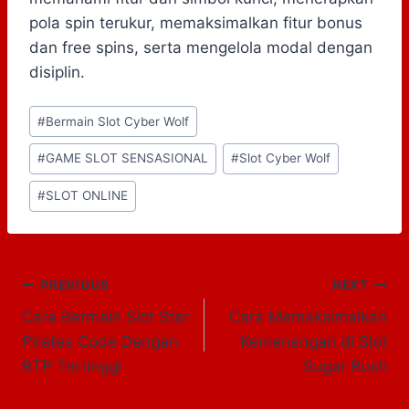
pola spin terukur, memaksimalkan fitur bonus
dan free spins, serta mengelola modal dengan
disiplin.
Post
#
Bermain Slot Cyber Wolf
Tags:
#
GAME SLOT SENSASIONAL
#
Slot Cyber Wolf
#
SLOT ONLINE
Post
PREVIOUS
NEXT
Cara Bermain Slot Star
Cara Memaksimalkan
navigation
Pirates Code Dengan
Kemenangan di Slot
RTP Tertinggi
Sugar Rush