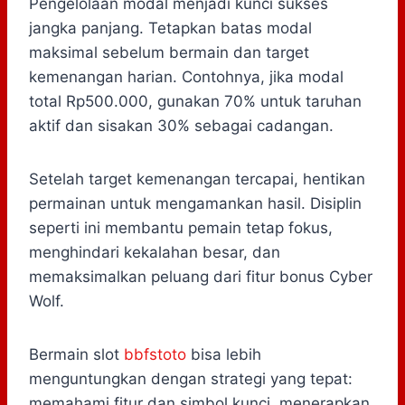
Pengelolaan modal menjadi kunci sukses
jangka panjang. Tetapkan batas modal
maksimal sebelum bermain dan target
kemenangan harian. Contohnya, jika modal
total Rp500.000, gunakan 70% untuk taruhan
aktif dan sisakan 30% sebagai cadangan.
Setelah target kemenangan tercapai, hentikan
permainan untuk mengamankan hasil. Disiplin
seperti ini membantu pemain tetap fokus,
menghindari kekalahan besar, dan
memaksimalkan peluang dari fitur bonus Cyber
Wolf.
Bermain slot
bbfstoto
bisa lebih
menguntungkan dengan strategi yang tepat:
memahami fitur dan simbol kunci, menerapkan