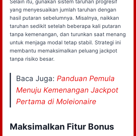
Selain itu, gunakan sistem taruhan progresif
yang menyesuaikan jumlah taruhan dengan
hasil putaran sebelumnya. Misalnya, naikkan
taruhan sedikit setelah beberapa kali putaran
tanpa kemenangan, dan turunkan saat menang
untuk menjaga modal tetap stabil. Strategi ini
membantu memaksimalkan peluang jackpot
tanpa risiko besar.
Baca Juga:
Panduan Pemula
Menuju Kemenangan Jackpot
Pertama di Moleionaire
Maksimalkan Fitur Bonus