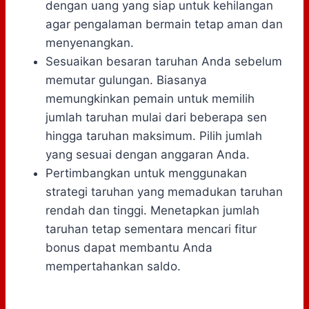
dengan uang yang siap untuk kehilangan
agar pengalaman bermain tetap aman dan
menyenangkan.
Sesuaikan besaran taruhan Anda sebelum
memutar gulungan. Biasanya
memungkinkan pemain untuk memilih
jumlah taruhan mulai dari beberapa sen
hingga taruhan maksimum. Pilih jumlah
yang sesuai dengan anggaran Anda.
Pertimbangkan untuk menggunakan
strategi taruhan yang memadukan taruhan
rendah dan tinggi. Menetapkan jumlah
taruhan tetap sementara mencari fitur
bonus dapat membantu Anda
mempertahankan saldo.