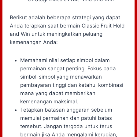
Berikut adalah beberapa strategi yang dapat
Anda terapkan saat bermain Classic Fruit Hold
and Win untuk meningkatkan peluang
kemenangan Anda:
Memahami nilai setiap simbol dalam
permainan sangat penting. Fokus pada
simbol-simbol yang menawarkan
pembayaran tinggi dan ketahui kombinasi
mana yang dapat memberikan
kemenangan maksimal.
Tetapkan batasan anggaran sebelum
memulai permainan dan patuhi batas
tersebut. Jangan tergoda untuk terus
bermain jika Anda mengalami kerugian,