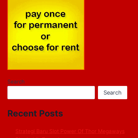
Search
Search
Recent Posts
Strategi Baru Slot Power Of Thor Megaways