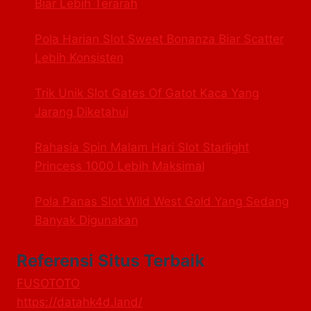
Biar Lebih Terarah
Pola Harian Slot Sweet Bonanza Biar Scatter
Lebih Konsisten
Trik Unik Slot Gates Of Gatot Kaca Yang
Jarang Diketahui
Rahasia Spin Malam Hari Slot Starlight
Princess 1000 Lebih Maksimal
Pola Panas Slot Wild West Gold Yang Sedang
Banyak Digunakan
Referensi Situs Terbaik
FUSOTOTO
https://datahk4d.land/