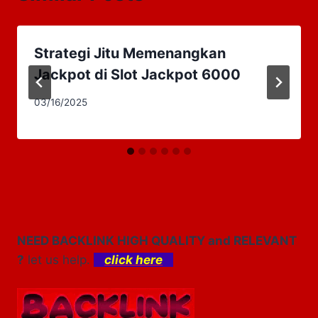
Strategi Jitu Memenangkan
Jackpot di Slot Jackpot 6000
03/16/2025
NEED BACKLINK HIGH QUALITY and RELEVANT
?
let us help.
click here