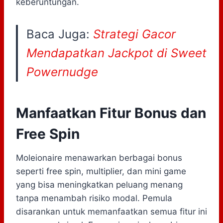
keberuntungan.
Baca Juga:
Strategi Gacor
Mendapatkan Jackpot di Sweet
Powernudge
Manfaatkan Fitur Bonus dan
Free Spin
Moleionaire menawarkan berbagai bonus
seperti free spin, multiplier, dan mini game
yang bisa meningkatkan peluang menang
tanpa menambah risiko modal. Pemula
disarankan untuk memanfaatkan semua fitur ini