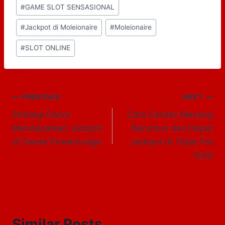
Post
#
GAME SLOT SENSASIONAL
Tags:
#
Jackpot di Moleionaire
#
Moleionaire
#
SLOT ONLINE
Post
PREVIOUS
NEXT
Strategi Gacor
Cara Cerdas Menang
navigation
Mendapatkan Jackpot
Beruntun dan Dapat
di Sweet Powernudge
Jackpot di Triple Pot
Gold
Similar Posts