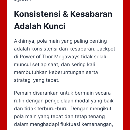
Konsistensi & Kesabaran
Adalah Kunci
Akhirnya, pola main yang paling penting
adalah konsistensi dan kesabaran. Jackpot
di Power of Thor Megaways tidak selalu
muncul setiap saat, dan sering kali
membutuhkan keberuntungan serta
strategi yang tepat.
Pemain disarankan untuk bermain secara
rutin dengan pengelolaan modal yang baik
dan tidak terburu-buru. Dengan mengikuti
pola main yang tepat dan tetap tenang
dalam menghadapi fluktuasi kemenangan,