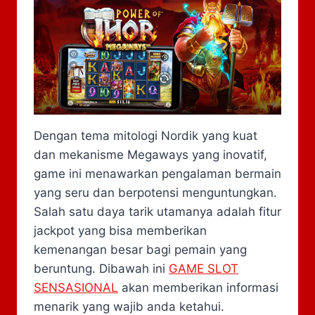
Dengan tema mitologi Nordik yang kuat
dan mekanisme Megaways yang inovatif,
game ini menawarkan pengalaman bermain
yang seru dan berpotensi menguntungkan.
Salah satu daya tarik utamanya adalah fitur
jackpot yang bisa memberikan
kemenangan besar bagi pemain yang
beruntung. Dibawah ini
GAME SLOT
SENSASIONAL
akan memberikan informasi
menarik yang wajib anda ketahui.