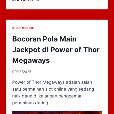
READ MORE
MUDAH
MERAIH
MAX
WIN
DI
SLOT ONLINE
SLOT
POWER
Bocoran Pola Main
OF
THOR
Jackpot di Power of Thor
MEGAWAYS
Megaways
09/13/2025
Power of Thor Megaways adalah salah
satu permainan slot online yang sedang
naik daun di kalangan penggemar
permainan daring.