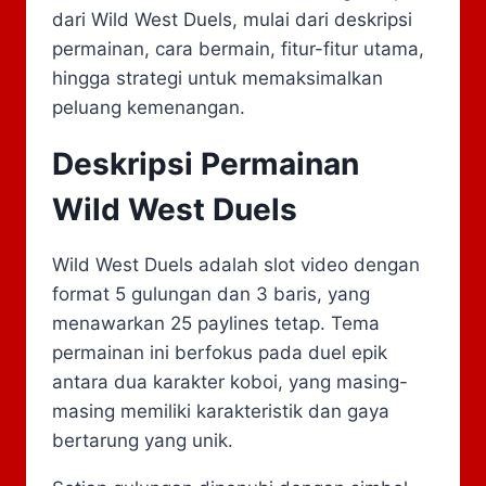
dari Wild West Duels, mulai dari deskripsi
permainan, cara bermain, fitur-fitur utama,
hingga strategi untuk memaksimalkan
peluang kemenangan.
Deskripsi Permainan
Wild West Duels
Wild West Duels adalah slot video dengan
format 5 gulungan dan 3 baris, yang
menawarkan 25 paylines tetap. Tema
permainan ini berfokus pada duel epik
antara dua karakter koboi, yang masing-
masing memiliki karakteristik dan gaya
bertarung yang unik.