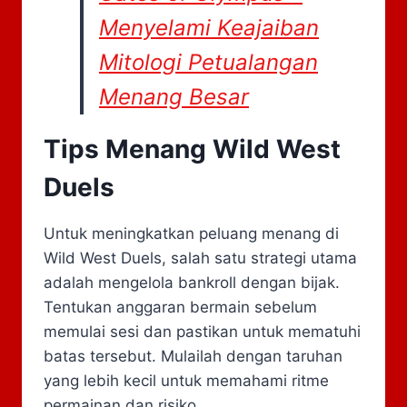
Menyelami Keajaiban
Mitologi Petualangan
Menang Besar
Tips Menang Wild West
Duels
Untuk meningkatkan peluang menang di
Wild West Duels, salah satu strategi utama
adalah mengelola bankroll dengan bijak.
Tentukan anggaran bermain sebelum
memulai sesi dan pastikan untuk mematuhi
batas tersebut. Mulailah dengan taruhan
yang lebih kecil untuk memahami ritme
permainan dan risiko.