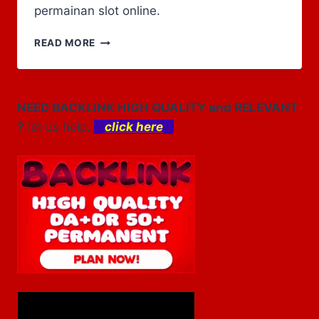
permainan slot online.
WILD
READ MORE
WEST
DUELS
–
SLOT
NEED BACKLINK HIGH QUALITY and RELEVANT
PENUH
?
let us help.
click here
AKSI
DI
ERA
KOBOI