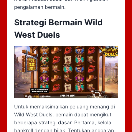
pengalaman bermain.
Strategi Bermain Wild
West Duels
Untuk memaksimalkan peluang menang di
Wild West Duels, pemain dapat mengikuti
beberapa strategi dasar. Pertama, kelola
bankroll dengan bijak. Tentukan anggaran