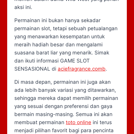
aksi ini.
Permainan ini bukan hanya sekadar
permainan slot, tetapi sebuah petualangan
yang menawarkan kesempatan untuk
meraih hadiah besar dan mengalami
suasana barat liar yang menarik. Simak
dan ikuti informasi GAME SLOT
SENSASIONAL di
aciefragrance.comb
.
Di masa depan, permainan ini juga akan
ada lebih banyak variasi yang ditawarkan,
sehingga mereka dapat memilih permainan
yang sesuai dengan preferensi dan gaya
bermain masing-masing. Semua ini akan
membuat permainan
toto online
ini terus
menjadi pilihan favorit bagi para pencinta