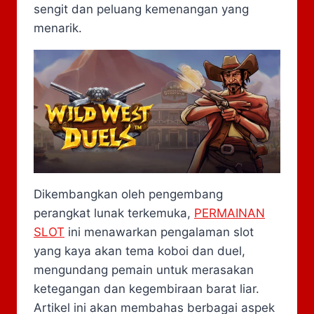
sengit dan peluang kemenangan yang
menarik.
Dikembangkan oleh pengembang
perangkat lunak terkemuka,
PERMAINAN
SLOT
ini menawarkan pengalaman slot
yang kaya akan tema koboi dan duel,
mengundang pemain untuk merasakan
ketegangan dan kegembiraan barat liar.
Artikel ini akan membahas berbagai aspek