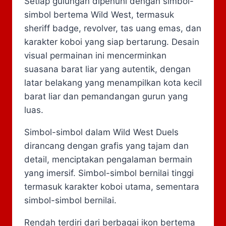
Setiap gulungan dipenuhi dengan simbol-
simbol bertema Wild West, termasuk
sheriff badge, revolver, tas uang emas, dan
karakter koboi yang siap bertarung. Desain
visual permainan ini mencerminkan
suasana barat liar yang autentik, dengan
latar belakang yang menampilkan kota kecil
barat liar dan pemandangan gurun yang
luas.
Simbol-simbol dalam Wild West Duels
dirancang dengan grafis yang tajam dan
detail, menciptakan pengalaman bermain
yang imersif. Simbol-simbol bernilai tinggi
termasuk karakter koboi utama, sementara
simbol-simbol bernilai.
Rendah terdiri dari berbagai ikon bertema