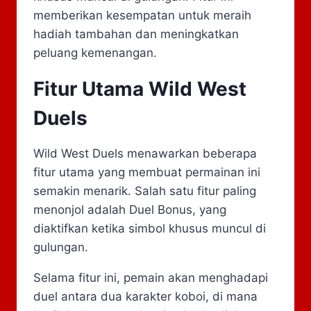
memberikan kesempatan untuk meraih
hadiah tambahan dan meningkatkan
peluang kemenangan.
Fitur Utama Wild West
Duels
Wild West Duels menawarkan beberapa
fitur utama yang membuat permainan ini
semakin menarik. Salah satu fitur paling
menonjol adalah Duel Bonus, yang
diaktifkan ketika simbol khusus muncul di
gulungan.
Selama fitur ini, pemain akan menghadapi
duel antara dua karakter koboi, di mana