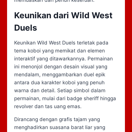
memuaskan dan penuh keseruan.
Keunikan dari Wild West
Duels
Keunikan Wild West Duels terletak pada
tema koboi yang memikat dan elemen
interaktif yang ditawarkannya. Permainan
ini menonjol dengan desain visual yang
mendalam, menggambarkan duel epik
antara dua karakter koboi yang penuh
warna dan detail. Setiap simbol dalam
permainan, mulai dari badge sheriff hingga
revolver dan tas uang emas.
Dirancang dengan grafis tajam yang
menghadirkan suasana barat liar yang