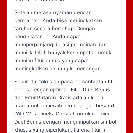
Setelah merasa nyaman dengan
permainan, Anda bisa meningkatkan
taruhan secara bertahap. Dengan
pendekatan ini, Anda dapat
memperpanjang durasi permainan dan
memiliki lebih banyak kesempatan untuk
memicu fitur bonus yang dapat
meningkatkan peluang kemenangan.
Selain itu, fokuslah pada pemanfaatan fitur
bonus dengan optimal. Fitur Duel Bonus
dan Fitur Putaran Gratis adalah kunci
utama untuk meraih kemenangan besar di
Wild West Duels. Cobalah untuk memicu
Duel Bonus dengan mengumpulkan simbol
khusus yang diperlukan, karena fitur ini