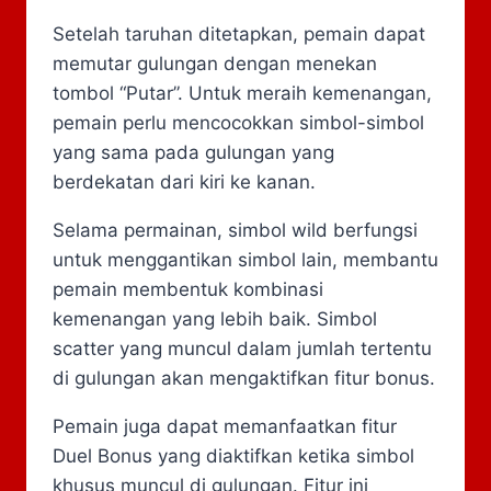
Setelah taruhan ditetapkan, pemain dapat
memutar gulungan dengan menekan
tombol “Putar”. Untuk meraih kemenangan,
pemain perlu mencocokkan simbol-simbol
yang sama pada gulungan yang
berdekatan dari kiri ke kanan.
Selama permainan, simbol wild berfungsi
untuk menggantikan simbol lain, membantu
pemain membentuk kombinasi
kemenangan yang lebih baik. Simbol
scatter yang muncul dalam jumlah tertentu
di gulungan akan mengaktifkan fitur bonus.
Pemain juga dapat memanfaatkan fitur
Duel Bonus yang diaktifkan ketika simbol
khusus muncul di gulungan. Fitur ini