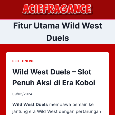
Skip
to
content
Fitur Utama Wild West
Duels
SLOT ONLINE
Wild West Duels – Slot
Penuh Aksi di Era Koboi
09/05/2024
Wild West Duels
membawa pemain ke
jantung era Wild West dengan pertarungan