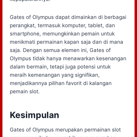
Gates of Olympus dapat dimainkan di berbagai
perangkat, termasuk komputer, tablet, dan
smartphone, memungkinkan pemain untuk
menikmati permainan kapan saja dan di mana
saja. Dengan semua elemen ini, Gates of
Olympus tidak hanya menawarkan kesenangan
dalam bermain, tetapi juga potensi untuk
meraih kemenangan yang signifikan,
menjadikannya pilihan favorit di kalangan
pemain slot.
Kesimpulan
Gates of Olympus merupakan permainan slot