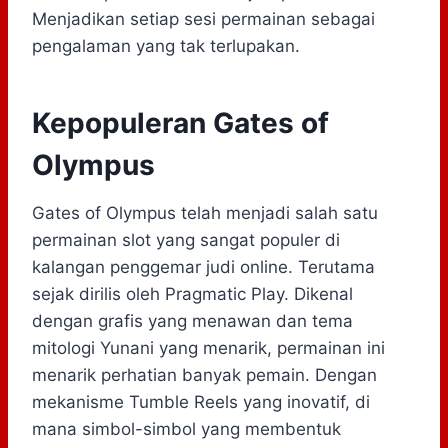
Menjadikan setiap sesi permainan sebagai
pengalaman yang tak terlupakan.
Kepopuleran Gates of
Olympus
Gates of Olympus telah menjadi salah satu
permainan slot yang sangat populer di
kalangan penggemar judi online. Terutama
sejak dirilis oleh Pragmatic Play. Dikenal
dengan grafis yang menawan dan tema
mitologi Yunani yang menarik, permainan ini
menarik perhatian banyak pemain. Dengan
mekanisme Tumble Reels yang inovatif, di
mana simbol-simbol yang membentuk