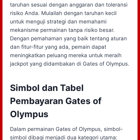
taruhan sesuai dengan anggaran dan toleransi
risiko Anda. Mulailah dengan taruhan kecil
untuk menguji strategi dan memahami
mekanisme permainan tanpa risiko besar.
Dengan pemahaman yang baik tentang aturan
dan fitur-fitur yang ada, pemain dapat
meningkatkan peluang mereka untuk meraih
jackpot yang didambakan di Gates of Olympus.
Simbol dan Tabel
Pembayaran Gates of
Olympus
Dalam permainan Gates of Olympus, simbol-
simbol dibagi menjadi dua kategori utama: