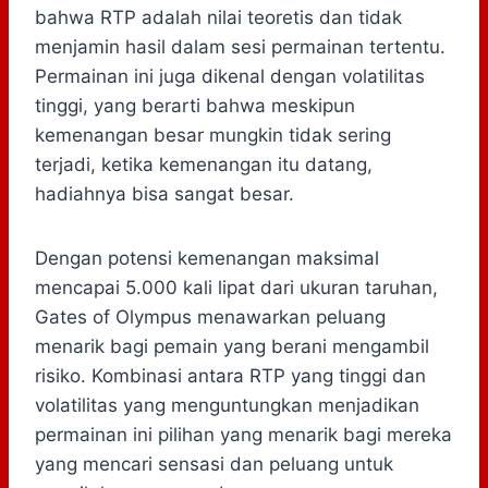
bahwa RTP adalah nilai teoretis dan tidak
menjamin hasil dalam sesi permainan tertentu.
Permainan ini juga dikenal dengan volatilitas
tinggi, yang berarti bahwa meskipun
kemenangan besar mungkin tidak sering
terjadi, ketika kemenangan itu datang,
hadiahnya bisa sangat besar.
Dengan potensi kemenangan maksimal
mencapai 5.000 kali lipat dari ukuran taruhan,
Gates of Olympus menawarkan peluang
menarik bagi pemain yang berani mengambil
risiko. Kombinasi antara RTP yang tinggi dan
volatilitas yang menguntungkan menjadikan
permainan ini pilihan yang menarik bagi mereka
yang mencari sensasi dan peluang untuk