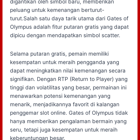
digantikan oleh simbol baru, memberikan
peluang untuk kemenangan berturut-
turut.
Salah satu daya tarik utama dari Gates of
Olympus adalah fitur putaran gratis yang dapat
dipicu dengan mendapatkan simbol scatter.
Selama putaran gratis, pemain memiliki
kesempatan untuk meraih pengganda yang
dapat meningkatkan nilai kemenangan secara
signifikan. Dengan RTP (Return to Player) yang
tinggi dan volatilitas yang besar, permainan ini
menawarkan potensi kemenangan yang
menarik, menjadikannya favorit di kalangan
penggemar slot online. Gates of Olympus tidak
hanya memberikan pengalaman bermain yang
seru, tetapi juga kesempatan untuk meraih
keberuntungan besar.