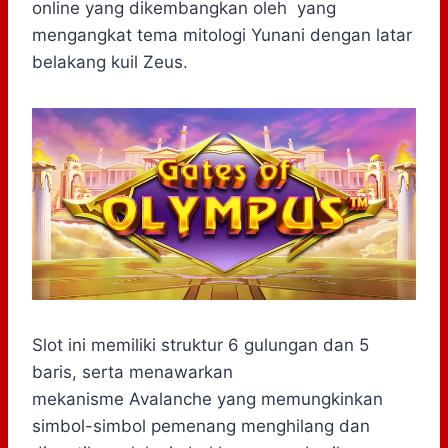
online yang dikembangkan oleh yang
mengangkat tema mitologi Yunani dengan latar
belakang kuil Zeus.
Slot ini memiliki struktur 6 gulungan dan 5
baris, serta menawarkan
mekanisme Avalanche yang memungkinkan
simbol-simbol pemenang menghilang dan