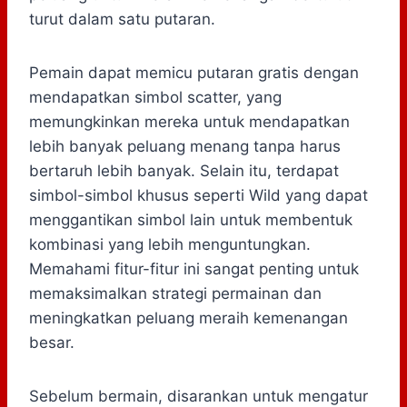
turut dalam satu putaran.
Pemain dapat memicu putaran gratis dengan
mendapatkan simbol scatter, yang
memungkinkan mereka untuk mendapatkan
lebih banyak peluang menang tanpa harus
bertaruh lebih banyak. Selain itu, terdapat
simbol-simbol khusus seperti Wild yang dapat
menggantikan simbol lain untuk membentuk
kombinasi yang lebih menguntungkan.
Memahami fitur-fitur ini sangat penting untuk
memaksimalkan strategi permainan dan
meningkatkan peluang meraih kemenangan
besar.
Sebelum bermain, disarankan untuk mengatur