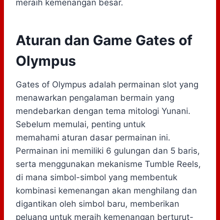
meraih kemenangan besar.
Aturan dan Game Gates of
Olympus
Gates of Olympus adalah permainan slot yang
menawarkan pengalaman bermain yang
mendebarkan dengan tema mitologi Yunani.
Sebelum memulai, penting untuk
memahami aturan dasar permainan ini.
Permainan ini memiliki 6 gulungan dan 5 baris,
serta menggunakan mekanisme Tumble Reels,
di mana simbol-simbol yang membentuk
kombinasi kemenangan akan menghilang dan
digantikan oleh simbol baru, memberikan
peluang untuk meraih kemenangan berturut-