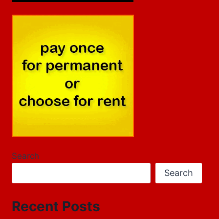
Search
Search
Recent Posts