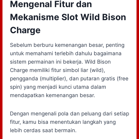
Mengenal Fitur dan
Mekanisme Slot Wild Bison
Charge
Sebelum berburu kemenangan besar, penting
untuk memahami terlebih dahulu bagaimana
sistem permainan ini bekerja. Wild Bison
Charge memiliki fitur simbol liar (wild),
pengganda (multiplier), dan putaran gratis (free
spin) yang menjadi kunci utama dalam
mendapatkan kemenangan besar.
Dengan mengenali pola dan peluang dari setiap
fitur, kamu bisa menentukan langkah yang
lebih cerdas saat bermain.