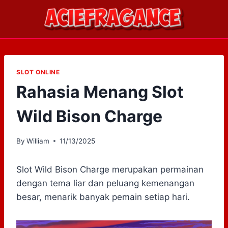
Skip
to
content
SLOT ONLINE
Rahasia Menang Slot
Wild Bison Charge
By
William
11/13/2025
Slot Wild Bison Charge merupakan permainan
dengan tema liar dan peluang kemenangan
besar, menarik banyak pemain setiap hari.