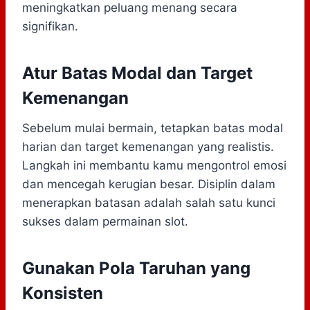
meningkatkan peluang menang secara
signifikan.
Atur Batas Modal dan Target
Kemenangan
Sebelum mulai bermain, tetapkan batas modal
harian dan target kemenangan yang realistis.
Langkah ini membantu kamu mengontrol emosi
dan mencegah kerugian besar. Disiplin dalam
menerapkan batasan adalah salah satu kunci
sukses dalam permainan slot.
Gunakan Pola Taruhan yang
Konsisten