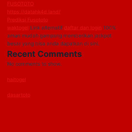
FUSOTOTO
https://datahk4d.land/
Prediksi Fusototo
waktogel
Link alternatif
daftar dan login
100%
aman mudah gampang memberikan jackpot
besar yang bisa anda dapatkan di sini.
Recent Comments
No comments to show.
haitogel
dasartoto