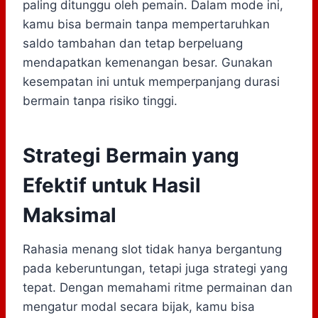
paling ditunggu oleh pemain. Dalam mode ini,
kamu bisa bermain tanpa mempertaruhkan
saldo tambahan dan tetap berpeluang
mendapatkan kemenangan besar. Gunakan
kesempatan ini untuk memperpanjang durasi
bermain tanpa risiko tinggi.
Strategi Bermain yang
Efektif untuk Hasil
Maksimal
Rahasia menang slot tidak hanya bergantung
pada keberuntungan, tetapi juga strategi yang
tepat. Dengan memahami ritme permainan dan
mengatur modal secara bijak, kamu bisa