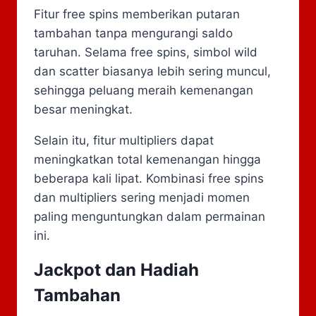
Fitur free spins memberikan putaran
tambahan tanpa mengurangi saldo
taruhan. Selama free spins, simbol wild
dan scatter biasanya lebih sering muncul,
sehingga peluang meraih kemenangan
besar meningkat.
Selain itu, fitur multipliers dapat
meningkatkan total kemenangan hingga
beberapa kali lipat. Kombinasi free spins
dan multipliers sering menjadi momen
paling menguntungkan dalam permainan
ini.
Jackpot dan Hadiah
Tambahan