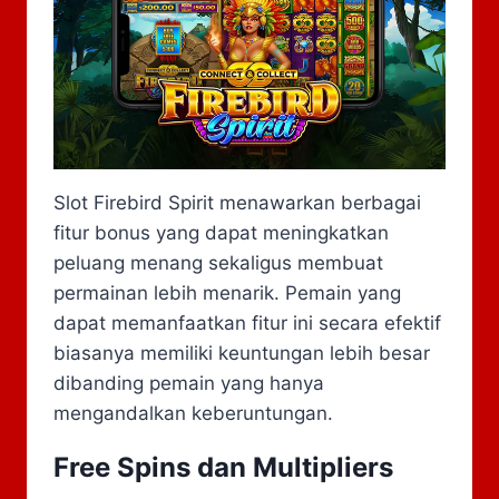
Slot Firebird Spirit menawarkan berbagai
fitur bonus yang dapat meningkatkan
peluang menang sekaligus membuat
permainan lebih menarik. Pemain yang
dapat memanfaatkan fitur ini secara efektif
biasanya memiliki keuntungan lebih besar
dibanding pemain yang hanya
mengandalkan keberuntungan.
Free Spins dan Multipliers