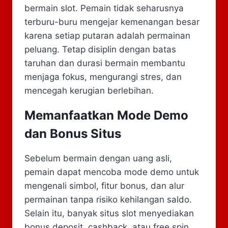
bermain slot. Pemain tidak seharusnya
terburu-buru mengejar kemenangan besar
karena setiap putaran adalah permainan
peluang. Tetap disiplin dengan batas
taruhan dan durasi bermain membantu
menjaga fokus, mengurangi stres, dan
mencegah kerugian berlebihan.
Memanfaatkan Mode Demo
dan Bonus Situs
Sebelum bermain dengan uang asli,
pemain dapat mencoba mode demo untuk
mengenali simbol, fitur bonus, dan alur
permainan tanpa risiko kehilangan saldo.
Selain itu, banyak situs slot menyediakan
bonus deposit, cashback, atau free spin