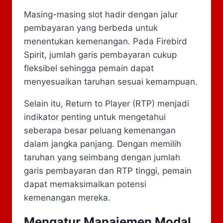
Masing-masing slot hadir dengan jalur
pembayaran yang berbeda untuk
menentukan kemenangan. Pada Firebird
Spirit, jumlah garis pembayaran cukup
fleksibel sehingga pemain dapat
menyesuaikan taruhan sesuai kemampuan.
Selain itu, Return to Player (RTP) menjadi
indikator penting untuk mengetahui
seberapa besar peluang kemenangan
dalam jangka panjang. Dengan memilih
taruhan yang seimbang dengan jumlah
garis pembayaran dan RTP tinggi, pemain
dapat memaksimalkan potensi
kemenangan mereka.
Mengatur Manajemen Modal