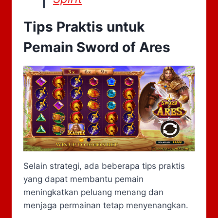
Tips Praktis untuk
Pemain Sword of Ares
Selain strategi, ada beberapa tips praktis
yang dapat membantu pemain
meningkatkan peluang menang dan
menjaga permainan tetap menyenangkan.