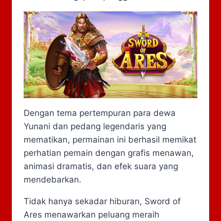
Dengan tema pertempuran para dewa
Yunani dan pedang legendaris yang
mematikan, permainan ini berhasil memikat
perhatian pemain dengan grafis menawan,
animasi dramatis, dan efek suara yang
mendebarkan.
Tidak hanya sekadar hiburan, Sword of
Ares menawarkan peluang meraih