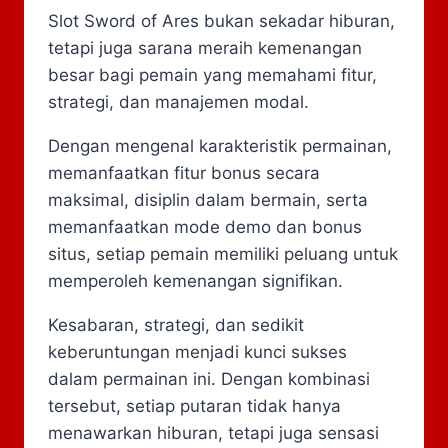
Slot Sword of Ares bukan sekadar hiburan,
tetapi juga sarana meraih kemenangan
besar bagi pemain yang memahami fitur,
strategi, dan manajemen modal.
Dengan mengenal karakteristik permainan,
memanfaatkan fitur bonus secara
maksimal, disiplin dalam bermain, serta
memanfaatkan mode demo dan bonus
situs, setiap pemain memiliki peluang untuk
memperoleh kemenangan signifikan.
Kesabaran, strategi, dan sedikit
keberuntungan menjadi kunci sukses
dalam permainan ini. Dengan kombinasi
tersebut, setiap putaran tidak hanya
menawarkan hiburan, tetapi juga sensasi