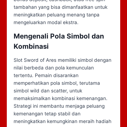
tambahan yang bisa dimanfaatkan untuk
meningkatkan peluang menang tanpa
mengeluarkan modal ekstra.
Mengenali Pola Simbol dan
Kombinasi
Slot Sword of Ares memiliki simbol dengan
nilai berbeda dan pola kemunculan
tertentu. Pemain disarankan
memperhatikan pola simbol, terutama
simbol wild dan scatter, untuk
memaksimalkan kombinasi kemenangan.
Strategi ini membantu menjaga peluang
kemenangan tetap stabil dan
meningkatkan kemungkinan meraih hadiah