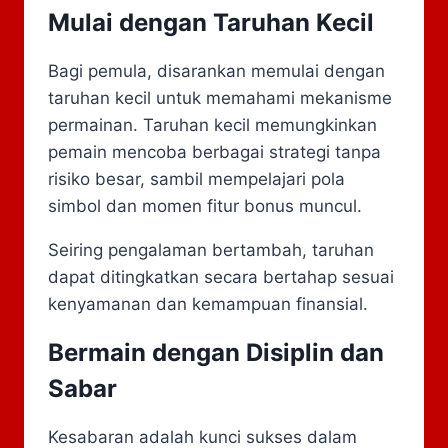
Mulai dengan Taruhan Kecil
Bagi pemula, disarankan memulai dengan
taruhan kecil untuk memahami mekanisme
permainan. Taruhan kecil memungkinkan
pemain mencoba berbagai strategi tanpa
risiko besar, sambil mempelajari pola
simbol dan momen fitur bonus muncul.
Seiring pengalaman bertambah, taruhan
dapat ditingkatkan secara bertahap sesuai
kenyamanan dan kemampuan finansial.
Bermain dengan Disiplin dan
Sabar
Kesabaran adalah kunci sukses dalam