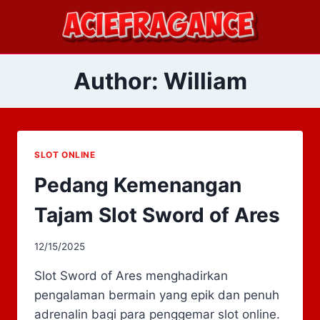
Skip
to
content
Author: William
SLOT ONLINE
Pedang Kemenangan
Tajam Slot Sword of Ares
12/15/2025
Slot Sword of Ares menghadirkan
pengalaman bermain yang epik dan penuh
adrenalin bagi para penggemar slot online.