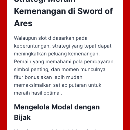
Kemenangan di Sword of
Ares
Walaupun slot didasarkan pada
keberuntungan, strategi yang tepat dapat
meningkatkan peluang kemenangan.
Pemain yang memahami pola pembayaran,
simbol penting, dan momen munculnya
fitur bonus akan lebih mudah
memaksimalkan setiap putaran untuk
meraih hasil optimal.
Mengelola Modal dengan
Bijak