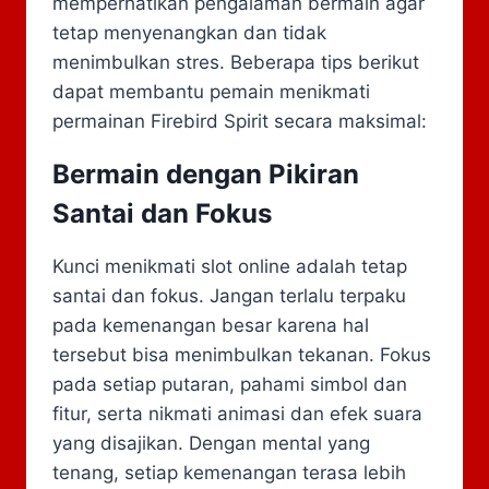
memperhatikan pengalaman bermain agar
tetap menyenangkan dan tidak
menimbulkan stres. Beberapa tips berikut
dapat membantu pemain menikmati
permainan Firebird Spirit secara maksimal:
Bermain dengan Pikiran
Santai dan Fokus
Kunci menikmati slot online adalah tetap
santai dan fokus. Jangan terlalu terpaku
pada kemenangan besar karena hal
tersebut bisa menimbulkan tekanan. Fokus
pada setiap putaran, pahami simbol dan
fitur, serta nikmati animasi dan efek suara
yang disajikan. Dengan mental yang
tenang, setiap kemenangan terasa lebih