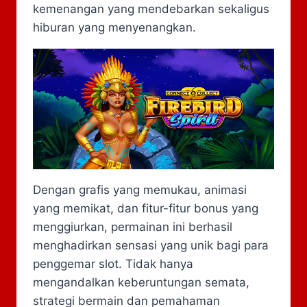
kemenangan yang mendebarkan sekaligus
hiburan yang menyenangkan.
Dengan grafis yang memukau, animasi
yang memikat, dan fitur-fitur bonus yang
menggiurkan, permainan ini berhasil
menghadirkan sensasi yang unik bagi para
penggemar slot. Tidak hanya
mengandalkan keberuntungan semata,
strategi bermain dan pemahaman