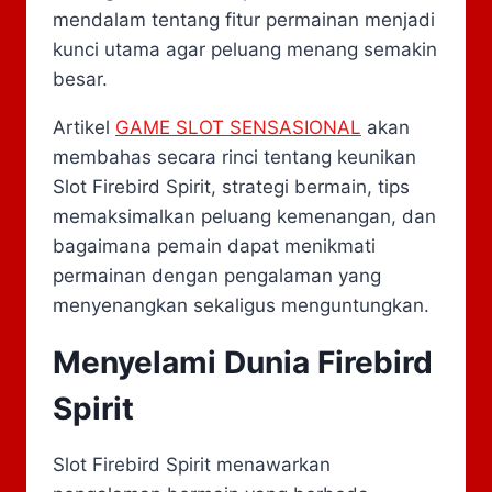
mendalam tentang fitur permainan menjadi
kunci utama agar peluang menang semakin
besar.
Artikel
GAME SLOT SENSASIONAL
akan
membahas secara rinci tentang keunikan
Slot Firebird Spirit, strategi bermain, tips
memaksimalkan peluang kemenangan, dan
bagaimana pemain dapat menikmati
permainan dengan pengalaman yang
menyenangkan sekaligus menguntungkan.
Menyelami Dunia Firebird
Spirit
Slot Firebird Spirit menawarkan