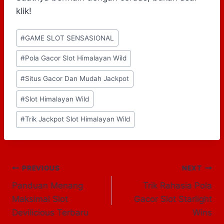
klik!
Post
#
GAME SLOT SENSASIONAL
Tags:
#
Pola Gacor Slot Himalayan Wild
#
Situs Gacor Dan Mudah Jackpot
#
Slot Himalayan Wild
#
Trik Jackpot Slot Himalayan Wild
Post
PREVIOUS
NEXT
Panduan Menang
Trik Rahasia Pola
navigation
Maksimal Slot
Gacor Slot Starlight
Devilicious Terbaru
Wins