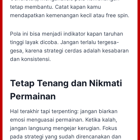
tetap membantu. Catat kapan kamu
mendapatkan kemenangan kecil atau free spin.
Pola ini bisa menjadi indikator kapan taruhan
tinggi layak dicoba. Jangan terlalu tergesa-
gesa, karena strategi cerdas adalah kesabaran
dan konsistensi.
Tetap Tenang dan Nikmati
Permainan
Hal terakhir tapi terpenting: jangan biarkan
emosi menguasai permainan. Ketika kalah,
jangan langsung mengejar kerugian. Fokus
pada strategi yang sudah direncanakan dan