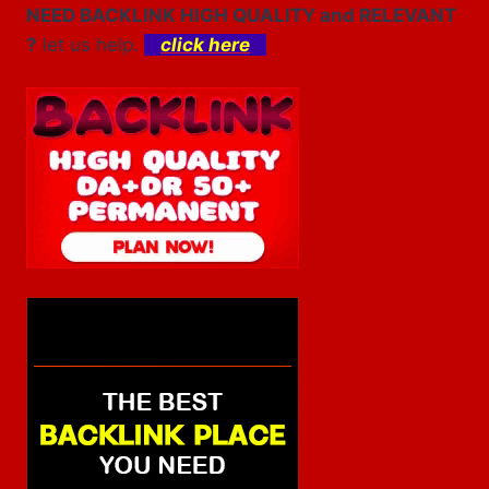
NEED BACKLINK HIGH QUALITY and RELEVANT
?
let us help.
click here