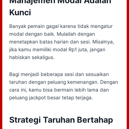
Manajemen Modal Adalah
Kunci
Banyak pemain gagal karena tidak mengatur
modal dengan baik. Mulailah dengan
menetapkan batas harian dan sesi. Misalnya,
jika kamu memiliki modal Rp1 juta, jangan
habiskan sekaligus.
Bagi menjadi beberapa sesi dan sesuaikan
taruhan dengan peluang kemenangan. Dengan
cara ini, kamu bisa bermain lebih lama dan
peluang jackpot besar tetap terjaga.
Strategi Taruhan Bertahap