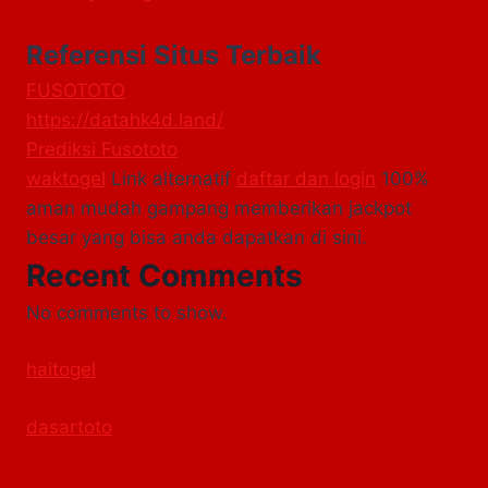
Referensi Situs Terbaik
FUSOTOTO
https://datahk4d.land/
Prediksi Fusototo
waktogel
Link alternatif
daftar dan login
100%
aman mudah gampang memberikan jackpot
besar yang bisa anda dapatkan di sini.
Recent Comments
No comments to show.
haitogel
dasartoto