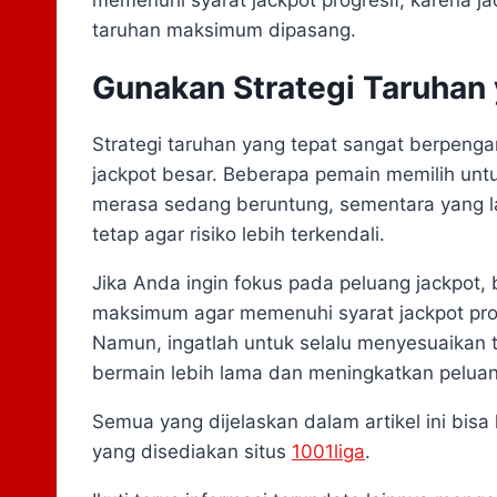
taruhan maksimum dipasang.
Gunakan Strategi Taruhan
Strategi taruhan yang tepat sangat berpenga
jackpot besar. Beberapa pemain memilih unt
merasa sedang beruntung, sementara yang la
tetap agar risiko lebih terkendali.
Jika Anda ingin fokus pada peluang jackpot
maksimum agar memenuhi syarat jackpot prog
Namun, ingatlah untuk selalu menyesuaikan 
bermain lebih lama dan meningkatkan pelua
Semua yang dijelaskan dalam artikel ini bis
yang disediakan situs
1001liga
.