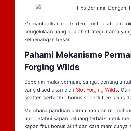
Memanfaatkan mode demo untuk latihan, fok
pengelolaan uang adalah strategi utama ya
kemenangan besar.
Pahami Mekanisme Permain
Forging Wilds
Sebelum mulai bermain, sangat penting unt
yang disediakan oleh
Slot Forging Wilds
. Gam
scatter, serta fitur bonus seperti free spins d
Membaca panduan permainan dan memahami
mengetahui kapan peluang terbaik untuk m
kapan fitur bonus aktif dan cara memicuny