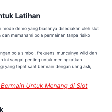
tuk Latihan
 mode demo yang biasanya disediakan oleh slot
h dan memahami pola permainan tanpa risiko
engan pola simbol, frekuensi munculnya wild dan
han ini sangat penting untuk meningkatkan
i yang tepat saat bermain dengan uang asli,
 Bermain Untuk Menang di Slot
k