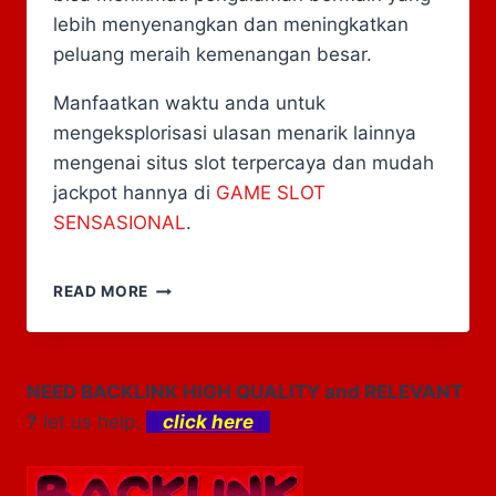
lebih menyenangkan dan meningkatkan
peluang meraih kemenangan besar.
Manfaatkan waktu anda untuk
mengeksplorisasi ulasan menarik lainnya
mengenai situs slot terpercaya dan mudah
jackpot hannya di
GAME SLOT
SENSASIONAL
.
TIPS
READ MORE
MENINGKATKAN
PELUANG
MENANG
DI
NEED BACKLINK HIGH QUALITY and RELEVANT
SLOT
?
let us help.
click here
SWEET
BONANZA
1000