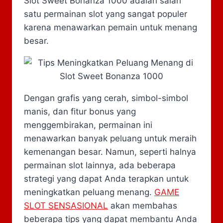
Slot Sweet Bonanza 1000 adalah salah
satu permainan slot yang sangat populer
karena menawarkan pemain untuk menang
besar.
Dengan grafis yang cerah, simbol-simbol
manis, dan fitur bonus yang
menggembirakan, permainan ini
menawarkan banyak peluang untuk meraih
kemenangan besar. Namun, seperti halnya
permainan slot lainnya, ada beberapa
strategi yang dapat Anda terapkan untuk
meningkatkan peluang menang.
GAME
SLOT SENSASIONAL
akan membahas
beberapa tips yang dapat membantu Anda