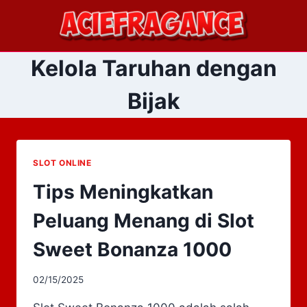
Skip
to
content
Kelola Taruhan dengan
Bijak
SLOT ONLINE
Tips Meningkatkan
Peluang Menang di Slot
Sweet Bonanza 1000
02/15/2025