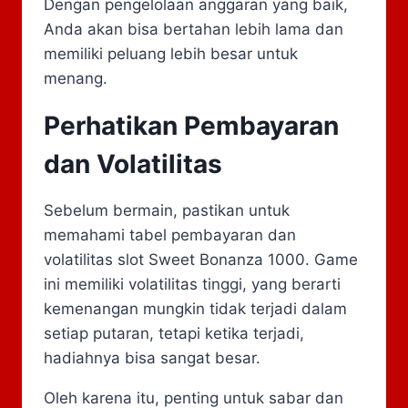
Dengan pengelolaan anggaran yang baik,
Anda akan bisa bertahan lebih lama dan
memiliki peluang lebih besar untuk
menang.
Perhatikan Pembayaran
dan Volatilitas
Sebelum bermain, pastikan untuk
memahami tabel pembayaran dan
volatilitas slot Sweet Bonanza 1000. Game
ini memiliki volatilitas tinggi, yang berarti
kemenangan mungkin tidak terjadi dalam
setiap putaran, tetapi ketika terjadi,
hadiahnya bisa sangat besar.
Oleh karena itu, penting untuk sabar dan