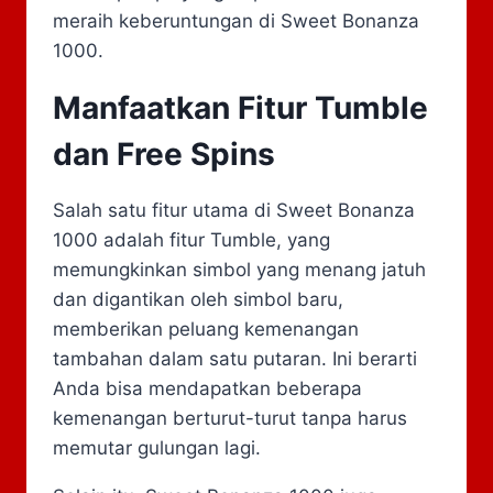
meraih keberuntungan di Sweet Bonanza
1000.
Manfaatkan Fitur Tumble
dan Free Spins
Salah satu fitur utama di Sweet Bonanza
1000 adalah fitur Tumble, yang
memungkinkan simbol yang menang jatuh
dan digantikan oleh simbol baru,
memberikan peluang kemenangan
tambahan dalam satu putaran. Ini berarti
Anda bisa mendapatkan beberapa
kemenangan berturut-turut tanpa harus
memutar gulungan lagi.