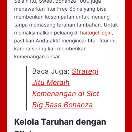
Selain itu, Sweet Bonanza 1000 juga
menawarkan fitur Free Spins yang bisa
memberikan kesempatan untuk menang
tanpa memasang taruhan tambahan. Untuk
memaksimalkan peluang di
haitogel login
,
pastikan Anda aktif mengincar fitur-fitur ini,
karena sering kali memberikan
kemenangan besar.
Baca Juga:
Strategi
Jitu Meraih
Kemenangan di Slot
Big Bass Bonanza
Kelola Taruhan dengan