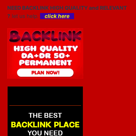
NEED BACKLINK HIGH QUALITY and RELEVANT
?
let us help.
click here