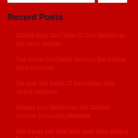
Recent Posts
Strategi Baru Slot Power Of Thor Megaways
Biar Lebih Terarah
Pola Harian Slot Sweet Bonanza Biar Scatter
Lebih Konsisten
Trik Unik Slot Gates Of Gatot Kaca Yang
Jarang Diketahui
Rahasia Spin Malam Hari Slot Starlight
Princess 1000 Lebih Maksimal
Pola Panas Slot Wild West Gold Yang Sedang