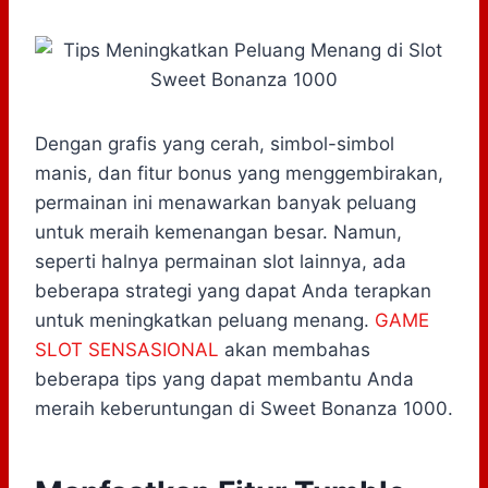
Dengan grafis yang cerah, simbol-simbol
manis, dan fitur bonus yang menggembirakan,
permainan ini menawarkan banyak peluang
untuk meraih kemenangan besar. Namun,
seperti halnya permainan slot lainnya, ada
beberapa strategi yang dapat Anda terapkan
untuk meningkatkan peluang menang.
GAME
SLOT SENSASIONAL
akan membahas
beberapa tips yang dapat membantu Anda
meraih keberuntungan di Sweet Bonanza 1000.