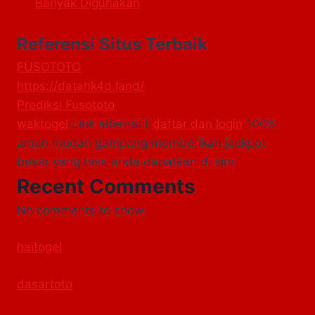
Banyak Digunakan
Referensi Situs Terbaik
FUSOTOTO
https://datahk4d.land/
Prediksi Fusototo
waktogel
Link alternatif
daftar dan login
100%
aman mudah gampang memberikan jackpot
besar yang bisa anda dapatkan di sini.
Recent Comments
No comments to show.
haitogel
dasartoto