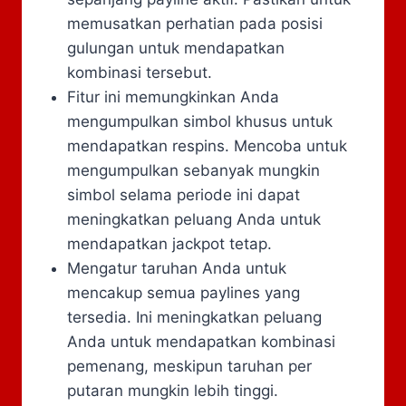
memusatkan perhatian pada posisi
gulungan untuk mendapatkan
kombinasi tersebut.
Fitur ini memungkinkan Anda
mengumpulkan simbol khusus untuk
mendapatkan respins. Mencoba untuk
mengumpulkan sebanyak mungkin
simbol selama periode ini dapat
meningkatkan peluang Anda untuk
mendapatkan jackpot tetap.
Mengatur taruhan Anda untuk
mencakup semua paylines yang
tersedia. Ini meningkatkan peluang
Anda untuk mendapatkan kombinasi
pemenang, meskipun taruhan per
putaran mungkin lebih tinggi.