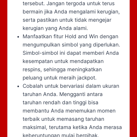
tersebut. Jangan tergoda untuk terus
bermain jika Anda mengalami kerugian,
serta pastikan untuk tidak mengejar
kerugian yang Anda alami.
Manfaatkan fitur Hold and Win dengan
mengumpulkan simbol yang diperlukan.
Simbol-simbol ini dapat memberi Anda
kesempatan untuk mendapatkan
respins, sehingga meningkatkan
peluang untuk meraih jackpot.
Cobalah untuk bervariasi dalam ukuran
taruhan Anda. Mengganti antara
taruhan rendah dan tinggi bisa
membantu Anda menemukan momen
terbaik untuk memasang taruhan
maksimal, terutama ketika Anda merasa
keberuntungan mulai berpihak.