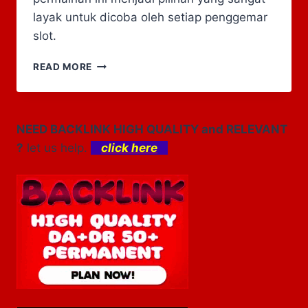
layak untuk dicoba oleh setiap penggemar
slot.
STRATEGI
READ MORE
DAN
POLA
BERMAIN
MENANG
NEED BACKLINK HIGH QUALITY and RELEVANT
DI
?
let us help.
click here
CLASSIC
FRUIT
HOLD
AND
WIN