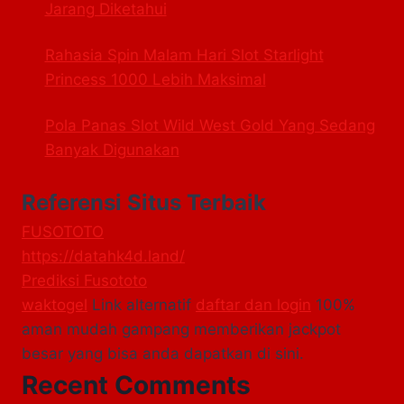
Jarang Diketahui
Rahasia Spin Malam Hari Slot Starlight
Princess 1000 Lebih Maksimal
Pola Panas Slot Wild West Gold Yang Sedang
Banyak Digunakan
Referensi Situs Terbaik
FUSOTOTO
https://datahk4d.land/
Prediksi Fusototo
waktogel
Link alternatif
daftar dan login
100%
aman mudah gampang memberikan jackpot
besar yang bisa anda dapatkan di sini.
Recent Comments