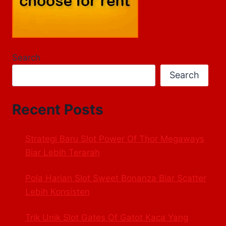
Search
Search
Recent Posts
Strategi Baru Slot Power Of Thor Megaways
Biar Lebih Terarah
Pola Harian Slot Sweet Bonanza Biar Scatter
Lebih Konsisten
Trik Unik Slot Gates Of Gatot Kaca Yang