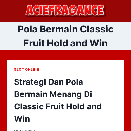
Skip
to
content
Pola Bermain Classic
Fruit Hold and Win
SLOT ONLINE
Strategi Dan Pola
Bermain Menang Di
Classic Fruit Hold and
Win