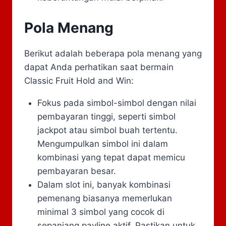
Pola Menang
Berikut adalah beberapa pola menang yang
dapat Anda perhatikan saat bermain
Classic Fruit Hold and Win:
Fokus pada simbol-simbol dengan nilai
pembayaran tinggi, seperti simbol
jackpot atau simbol buah tertentu.
Mengumpulkan simbol ini dalam
kombinasi yang tepat dapat memicu
pembayaran besar.
Dalam slot ini, banyak kombinasi
pemenang biasanya memerlukan
minimal 3 simbol yang cocok di
sepanjang payline aktif. Pastikan untuk