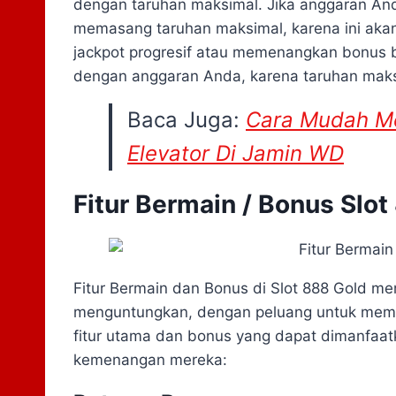
dengan taruhan maksimal. Jika anggaran A
memasang taruhan maksimal, karena ini akan
jackpot progresif atau memenangkan bonus b
dengan anggaran Anda, karena taruhan maks
Baca Juga:
Cara Mudah M
Elevator Di Jamin WD
Fitur Bermain / Bonus Slot
Fitur Bermain dan Bonus di Slot 888 Gold 
menguntungkan, dengan peluang untuk meme
fitur utama dan bonus yang dapat dimanfaa
kemenangan mereka: