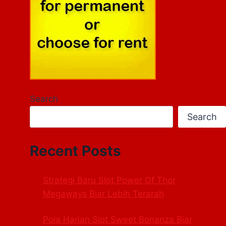
Search
Search
Recent Posts
Strategi Baru Slot Power Of Thor
Megaways Biar Lebih Terarah
Pola Harian Slot Sweet Bonanza Biar