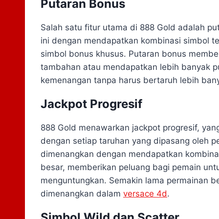
Putaran Bonus
Salah satu fitur utama di 888 Gold adalah 
ini dengan mendapatkan kombinasi simbol ter
simbol bonus khusus. Putaran bonus memb
tambahan atau mendapatkan lebih banyak pu
kemenangan tanpa harus bertaruh lebih ban
Jackpot Progresif
888 Gold menawarkan jackpot progresif, yang
dengan setiap taruhan yang dipasang oleh pe
dimenangkan dengan mendapatkan kombinasi 
besar, memberikan peluang bagi pemain un
menguntungkan. Semakin lama permainan ber
dimenangkan dalam
versace 4d
.
Simbol Wild dan Scatter