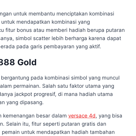
ulungan untuk membantu menciptakan kombinasi
n untuk mendapatkan kombinasi yang
u fitur bonus atau memberi hadiah berupa putaran
asanya, simbol scatter lebih berharga karena dapat
erada pada garis pembayaran yang aktif.
888 Gold
t bergantung pada kombinasi simbol yang muncul
 dalam permainan. Salah satu faktor utama yang
nya jackpot progresif, di mana hadiah utama
an yang dipasang.
aih kemenangan besar dalam
versace 4d
, yang bisa
elain itu, fitur seperti putaran gratis dan
i pemain untuk mendapatkan hadiah tambahan