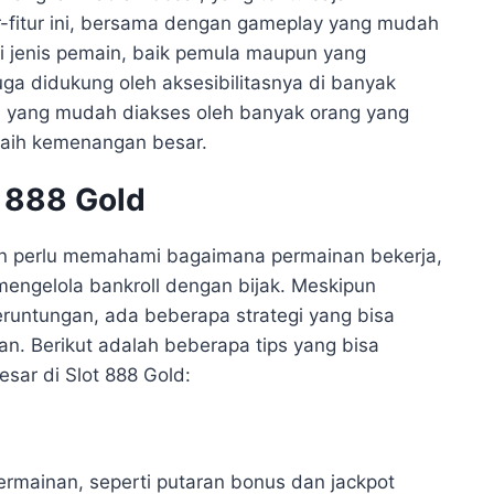
ur-fitur ini, bersama dengan gameplay yang mudah
 jenis pemain, baik pemula maupun yang
ga didukung oleh aksesibilitasnya di banyak
an yang mudah diakses oleh banyak orang yang
raih kemenangan besar.
t 888 Gold
in perlu memahami bagaimana permainan bekerja,
 mengelola bankroll dengan bijak. Meskipun
runtungan, ada beberapa strategi yang bisa
 Berikut adalah beberapa tips yang bisa
ar di Slot 888 Gold:
ermainan, seperti putaran bonus dan jackpot