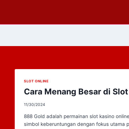
Skip
to
content
SLOT ONLINE
Cara Menang Besar di Slo
11/30/2024
888 Gold adalah permainan slot kasino on
simbol keberuntungan dengan fokus utama 