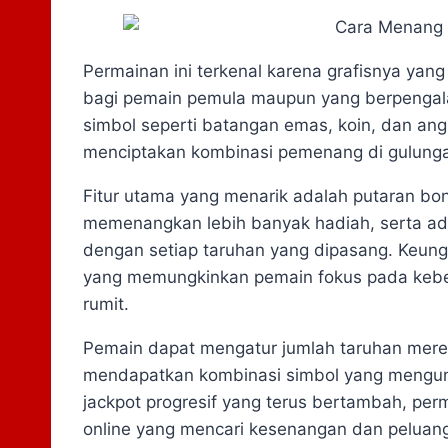
Permainan ini terkenal karena grafisnya ya
bagi pemain pemula maupun yang berpenga
simbol seperti batangan emas, koin, dan an
menciptakan kombinasi pemenang di gulung
Fitur utama yang menarik adalah putaran b
memenangkan lebih banyak hadiah, serta adan
dengan setiap taruhan yang dipasang. Keun
yang memungkinkan pemain fokus pada keber
rumit.
Pemain dapat mengatur jumlah taruhan mer
mendapatkan kombinasi simbol yang mengun
jackpot progresif yang terus bertambah, perm
online yang mencari kesenangan dan pelua