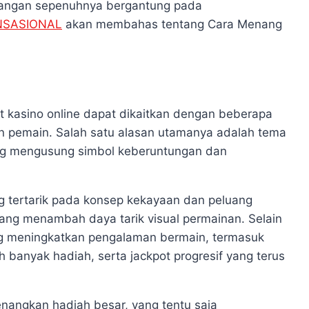
nangan sepenuhnya bergantung pada
NSASIONAL
akan membahas tentang Cara Menang
t kasino online dapat dikaitkan dengan beberapa
an pemain. Salah satu alasan utamanya adalah tema
ng mengusung simbol keberuntungan dan
g tertarik pada konsep kekayaan dan peluang
yang menambah daya tarik visual permainan. Selain
ang meningkatkan pengalaman bermain, termasuk
 banyak hadiah, serta jackpot progresif yang terus
angkan hadiah besar, yang tentu saja