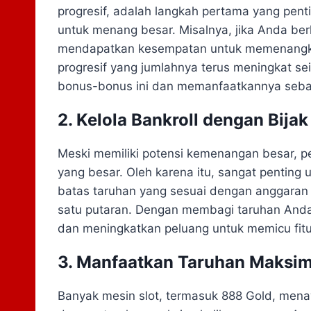
progresif, adalah langkah pertama yang pentin
untuk menang besar. Misalnya, jika Anda be
mendapatkan kesempatan untuk memenangka
progresif yang jumlahnya terus meningkat se
bonus-bonus ini dan memanfaatkannya seba
2. Kelola Bankroll dengan Bijak
Meski memiliki potensi kemenangan besar, pe
yang besar. Oleh karena itu, sangat penting
batas taruhan yang sesuai dengan anggaran 
satu putaran. Dengan membagi taruhan Anda
dan meningkatkan peluang untuk memicu fi
3. Manfaatkan Taruhan Maksim
Banyak mesin slot, termasuk 888 Gold, mena