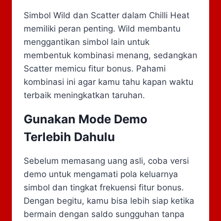
Simbol Wild dan Scatter dalam Chilli Heat
memiliki peran penting. Wild membantu
menggantikan simbol lain untuk
membentuk kombinasi menang, sedangkan
Scatter memicu fitur bonus. Pahami
kombinasi ini agar kamu tahu kapan waktu
terbaik meningkatkan taruhan.
Gunakan Mode Demo
Terlebih Dahulu
Sebelum memasang uang asli, coba versi
demo untuk mengamati pola keluarnya
simbol dan tingkat frekuensi fitur bonus.
Dengan begitu, kamu bisa lebih siap ketika
bermain dengan saldo sungguhan tanpa