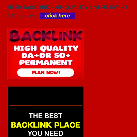
PALING
NEED BACKLINK HIGH QUALITY and RELEVANT
EFEKTIF
?
let us help.
click here
DAN
UNTUNG