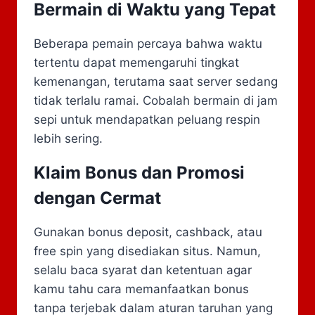
Bermain di Waktu yang Tepat
Beberapa pemain percaya bahwa waktu
tertentu dapat memengaruhi tingkat
kemenangan, terutama saat server sedang
tidak terlalu ramai. Cobalah bermain di jam
sepi untuk mendapatkan peluang respin
lebih sering.
Klaim Bonus dan Promosi
dengan Cermat
Gunakan bonus deposit, cashback, atau
free spin yang disediakan situs. Namun,
selalu baca syarat dan ketentuan agar
kamu tahu cara memanfaatkan bonus
tanpa terjebak dalam aturan taruhan yang