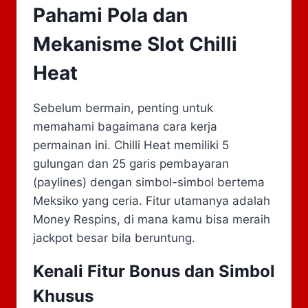
Pahami Pola dan
Mekanisme Slot Chilli
Heat
Sebelum bermain, penting untuk
memahami bagaimana cara kerja
permainan ini. Chilli Heat memiliki 5
gulungan dan 25 garis pembayaran
(paylines) dengan simbol-simbol bertema
Meksiko yang ceria. Fitur utamanya adalah
Money Respins, di mana kamu bisa meraih
jackpot besar bila beruntung.
Kenali Fitur Bonus dan Simbol
Khusus