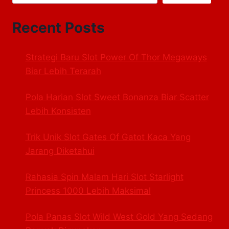
Recent Posts
Strategi Baru Slot Power Of Thor Megaways
Biar Lebih Terarah
Pola Harian Slot Sweet Bonanza Biar Scatter
Lebih Konsisten
Trik Unik Slot Gates Of Gatot Kaca Yang
Jarang Diketahui
Rahasia Spin Malam Hari Slot Starlight
Princess 1000 Lebih Maksimal
Pola Panas Slot Wild West Gold Yang Sedang