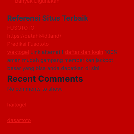
Banyak Digunakan
Referensi Situs Terbaik
FUSOTOTO
https://datahk4d.land/
Prediksi Fusototo
waktogel
Link alternatif
daftar dan login
100%
aman mudah gampang memberikan jackpot
besar yang bisa anda dapatkan di sini.
Recent Comments
No comments to show.
haitogel
dasartoto