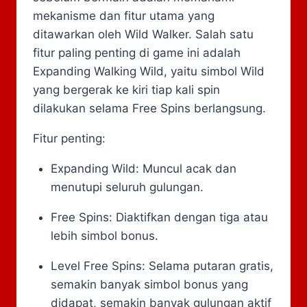
mekanisme dan fitur utama yang
ditawarkan oleh Wild Walker. Salah satu
fitur paling penting di game ini adalah
Expanding Walking Wild, yaitu simbol Wild
yang bergerak ke kiri tiap kali spin
dilakukan selama Free Spins berlangsung.
Fitur penting:
Expanding Wild: Muncul acak dan
menutupi seluruh gulungan.
Free Spins: Diaktifkan dengan tiga atau
lebih simbol bonus.
Level Free Spins: Selama putaran gratis,
semakin banyak simbol bonus yang
didapat, semakin banyak gulungan aktif