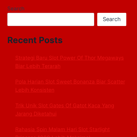
Search
Search
Recent Posts
Strategi Baru Slot Power Of Thor Megaways
Biar Lebih Terarah
Pola Harian Slot Sweet Bonanza Biar Scatter
Lebih Konsisten
Trik Unik Slot Gates Of Gatot Kaca Yang
Jarang Diketahui
Rahasia Spin Malam Hari Slot Starlight