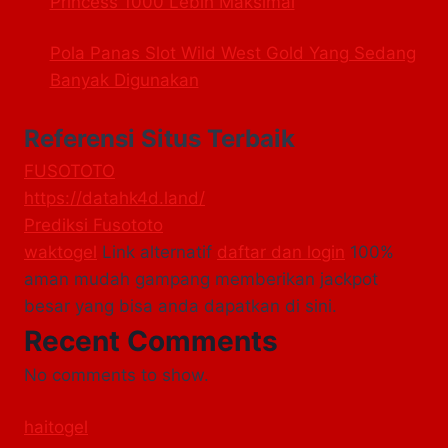
Princess 1000 Lebih Maksimal
Pola Panas Slot Wild West Gold Yang Sedang
Banyak Digunakan
Referensi Situs Terbaik
FUSOTOTO
https://datahk4d.land/
Prediksi Fusototo
waktogel
Link alternatif
daftar dan login
100%
aman mudah gampang memberikan jackpot
besar yang bisa anda dapatkan di sini.
Recent Comments
No comments to show.
haitogel