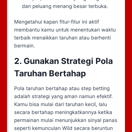
dan peluang menang besar terbuka.
Mengetahui kapan fitur-fitur ini aktif
membantu kamu untuk menentukan waktu
terbaik menaikkan taruhan atau berhenti
bermain.
2. Gunakan Strategi Pola
Taruhan Bertahap
Pola taruhan bertahap atau step betting
adalah strategi yang aman namun efektif.
Kamu bisa mulai dari taruhan kecil, lalu
secara bertahap meningkatkannya ketika
permainan mulai menunjukkan sinyal panas
seperti kemunculan Wild secara beruntun