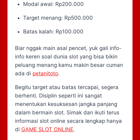
Modal awal: Rp200.000
Target menang: Rp500.000
Batas kalah: Rp100.000
Biar nggak main asal pencet, yuk gali info-
info keren soal dunia slot yang bisa bikin
peluang menang kamu makin besar cuman
ada di
petanitoto
.
Begitu target atau batas tercapai, segera
berhenti. Disiplin seperti ini sangat
menentukan kesuksesan jangka panjang
dalam bermain slot. Simak dan ikuti terus
informasi slot online secara lengkap hanya
di
GAME SLOT ONLINE
.