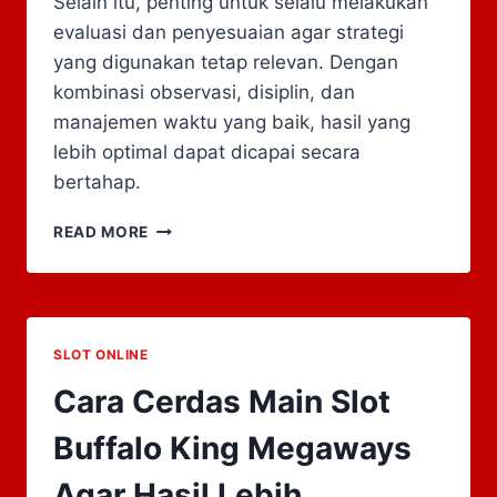
Selain itu, penting untuk selalu melakukan
evaluasi dan penyesuaian agar strategi
yang digunakan tetap relevan. Dengan
kombinasi observasi, disiplin, dan
manajemen waktu yang baik, hasil yang
lebih optimal dapat dicapai secara
bertahap.
POLA
READ MORE
PANAS
SLOT
WILD
WEST
GOLD
SLOT ONLINE
YANG
SEDANG
Cara Cerdas Main Slot
BANYAK
DIGUNAKAN
Buffalo King Megaways
Agar Hasil Lebih