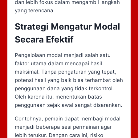
dan lebih fokus dalam mengambil langkah
yang terencana.
Strategi Mengatur Modal
Secara Efektif
Pengelolaan modal menjadi salah satu
faktor utama dalam mencapai hasil
maksimal. Tanpa pengaturan yang tepat,
potensi hasil yang baik bisa terhambat oleh
penggunaan dana yang tidak terkontrol.
Oleh karena itu, menentukan batas
penggunaan sejak awal sangat disarankan.
Contohnya, pemain dapat membagi modal
menjadi beberapa sesi permainan agar
lebih terukur. Dengan cara ini, risiko