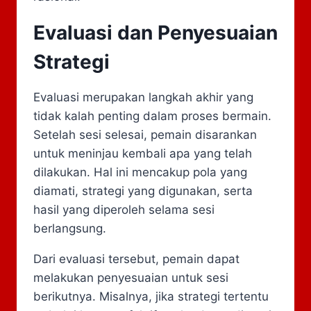
Evaluasi dan Penyesuaian
Strategi
Evaluasi merupakan langkah akhir yang
tidak kalah penting dalam proses bermain.
Setelah sesi selesai, pemain disarankan
untuk meninjau kembali apa yang telah
dilakukan. Hal ini mencakup pola yang
diamati, strategi yang digunakan, serta
hasil yang diperoleh selama sesi
berlangsung.
Dari evaluasi tersebut, pemain dapat
melakukan penyesuaian untuk sesi
berikutnya. Misalnya, jika strategi tertentu