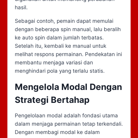
hasil.
Sebagai contoh, pemain dapat memulai
dengan beberapa spin manual, lalu beralih
ke auto spin dalam jumlah terbatas.
Setelah itu, kembali ke manual untuk
melihat respons permainan. Pendekatan ini
membantu menjaga variasi dan
menghindari pola yang terlalu statis.
Mengelola Modal Dengan
Strategi Bertahap
Pengelolaan modal adalah fondasi utama
dalam menjaga permainan tetap terkendali.
Dengan membagi modal ke dalam