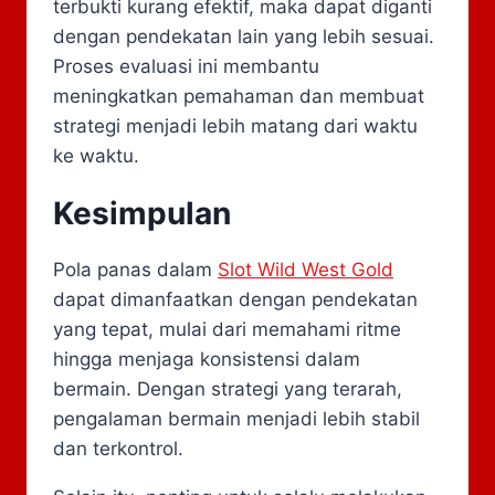
terbukti kurang efektif, maka dapat diganti
dengan pendekatan lain yang lebih sesuai.
Proses evaluasi ini membantu
meningkatkan pemahaman dan membuat
strategi menjadi lebih matang dari waktu
ke waktu.
Kesimpulan
Pola panas dalam
Slot Wild West Gold
dapat dimanfaatkan dengan pendekatan
yang tepat, mulai dari memahami ritme
hingga menjaga konsistensi dalam
bermain. Dengan strategi yang terarah,
pengalaman bermain menjadi lebih stabil
dan terkontrol.