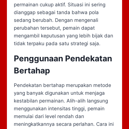
permainan cukup aktif. Situasi ini sering
dianggap sebagai tanda bahwa pola
sedang berubah. Dengan mengenali
perubahan tersebut, pemain dapat
mengambil keputusan yang lebih bijak dan
tidak terpaku pada satu strategi saja.
Penggunaan Pendekatan
Bertahap
Pendekatan bertahap merupakan metode
yang banyak digunakan untuk menjaga
kestabilan permainan. Alih-alih langsung
menggunakan intensitas tinggi, pemain
memulai dari level rendah dan
meningkatkannya secara perlahan. Cara ini