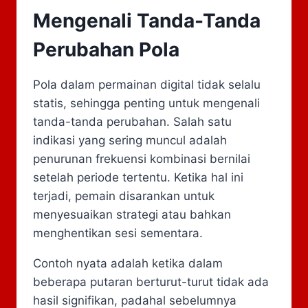
Mengenali Tanda-Tanda
Perubahan Pola
Pola dalam permainan digital tidak selalu
statis, sehingga penting untuk mengenali
tanda-tanda perubahan. Salah satu
indikasi yang sering muncul adalah
penurunan frekuensi kombinasi bernilai
setelah periode tertentu. Ketika hal ini
terjadi, pemain disarankan untuk
menyesuaikan strategi atau bahkan
menghentikan sesi sementara.
Contoh nyata adalah ketika dalam
beberapa putaran berturut-turut tidak ada
hasil signifikan, padahal sebelumnya