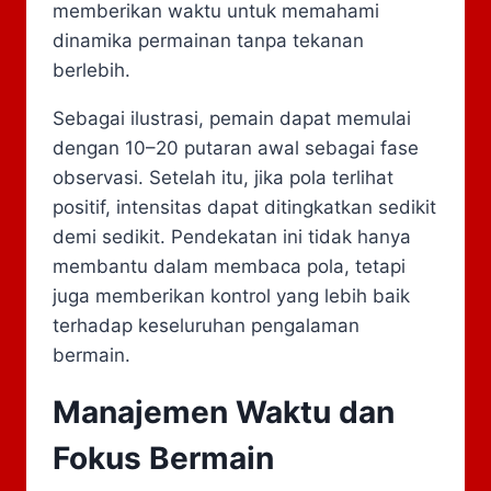
memberikan waktu untuk memahami
dinamika permainan tanpa tekanan
berlebih.
Sebagai ilustrasi, pemain dapat memulai
dengan 10–20 putaran awal sebagai fase
observasi. Setelah itu, jika pola terlihat
positif, intensitas dapat ditingkatkan sedikit
demi sedikit. Pendekatan ini tidak hanya
membantu dalam membaca pola, tetapi
juga memberikan kontrol yang lebih baik
terhadap keseluruhan pengalaman
bermain.
Manajemen Waktu dan
Fokus Bermain