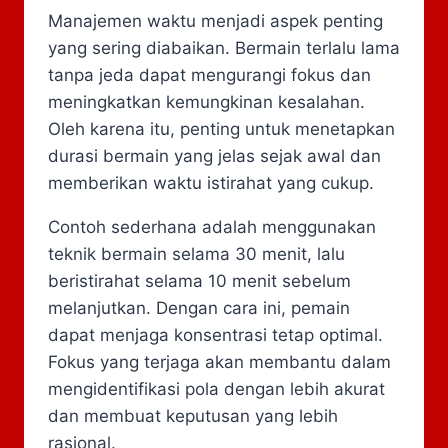
Manajemen waktu menjadi aspek penting
yang sering diabaikan. Bermain terlalu lama
tanpa jeda dapat mengurangi fokus dan
meningkatkan kemungkinan kesalahan.
Oleh karena itu, penting untuk menetapkan
durasi bermain yang jelas sejak awal dan
memberikan waktu istirahat yang cukup.
Contoh sederhana adalah menggunakan
teknik bermain selama 30 menit, lalu
beristirahat selama 10 menit sebelum
melanjutkan. Dengan cara ini, pemain
dapat menjaga konsentrasi tetap optimal.
Fokus yang terjaga akan membantu dalam
mengidentifikasi pola dengan lebih akurat
dan membuat keputusan yang lebih
rasional.