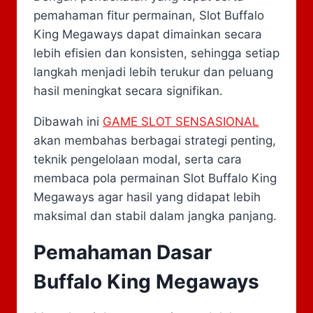
pemahaman fitur permainan, Slot Buffalo
King Megaways dapat dimainkan secara
lebih efisien dan konsisten, sehingga setiap
langkah menjadi lebih terukur dan peluang
hasil meningkat secara signifikan.
Dibawah ini
GAME SLOT SENSASIONAL
akan membahas berbagai strategi penting,
teknik pengelolaan modal, serta cara
membaca pola permainan Slot Buffalo King
Megaways agar hasil yang didapat lebih
maksimal dan stabil dalam jangka panjang.
Pemahaman Dasar
Buffalo King Megaways